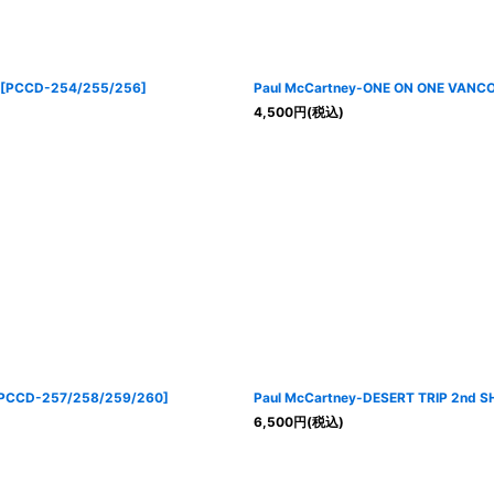
[
PCCD-254/255/256
]
Paul McCartney-ONE ON ONE VAN
4,500
円
(税込)
PCCD-257/258/259/260
]
Paul McCartney-DESERT TRIP 2nd
6,500
円
(税込)