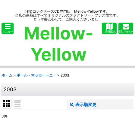
洋楽コレクターズCD専門店 Mellow-Yellowです。
当店の商品はすべてオリジナルのファクトリー・プレス盤です。
どうぞ御安心して、ご購入くださいませ！
Mellow-
メニュー
ご利用案内
問い合わせ
Yellow
ホーム
>
ポール・マッカートニー
>
2003
2003
表示順変更
閉じる
3
件
表示数
: