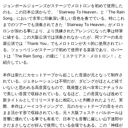
ジョンポールジョーンズがステージでメロトロンを初めて使用した
のも、この日本公演からで、「Stairway To Heaven」と「The Rain
Song」において非常に印象深い美しい音色を奏でている。特にこれ
までのツアーでも演奏されてきた「Stairway To Heaven」がメロト
ロンが加わる事により、より洗練されたアレンジになった事は特筆
に値する。この大阪公演では演奏されなかったが、同ツアーの名古
屋公演では「Thank You」でもメロトロンが大々的に使用されてい
る。ツェッペリンがステージで初めて使用する楽器であり、ロバー
トは「The Rain Song」の後に「ミステリアス・メロトロン！」と
紹介している。
本作は新たにカセットテープから起こした音源が元となって制作さ
れている。ジェネレーションは不明だが、ダビングがほとんど経て
いないと思われる高音質なもので、既発盤と比べ非常にナチュラル
で美しい音質で収録されている。なるほど、この音質ならば改めて
新タイトルとしてリリースするに相応しいと判断されたようだ。実
際、本作はノーイコライジングで、元のカセットテープの音をその
まま活かす形で収録されている。元々大阪フェスティバルホールは
音響に優れている事でも有名で、日本でも音響に厳しい山下達郎や
さだまさしなどが好んで使用している会場でもある。この「神様が