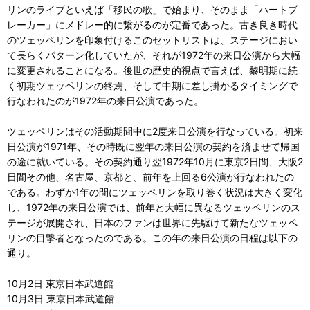
リンのライブといえば「移民の歌」で始まり、そのまま「ハートブ
レーカー」にメドレー的に繋がるのが定番であった。古き良き時代
のツェッペリンを印象付けるこのセットリストは、ステージにおい
て長らくパターン化していたが、それが1972年の来日公演から大幅
に変更されることになる。後世の歴史的視点で言えば、黎明期に続
く初期ツェッペリンの終焉、そして中期に差し掛かるタイミングで
行なわれたのが1972年の来日公演であった。
ツェッペリンはその活動期間中に2度来日公演を行なっている。初来
日公演が1971年、その時既に翌年の来日公演の契約を済ませて帰国
の途に就いている。その契約通り翌1972年10月に東京2日間、大阪2
日間その他、名古屋、京都と、前年を上回る6公演が行なわれたの
である。わずか1年の間にツェッペリンを取り巻く状況は大きく変化
し、1972年の来日公演では、前年と大幅に異なるツェッペリンのス
テージが展開され、日本のファンは世界に先駆けて新たなツェッペ
リンの目撃者となったのである。この年の来日公演の日程は以下の
通り。
10月2日 東京日本武道館
10月3日 東京日本武道館