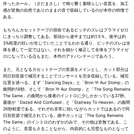
作ったホール」（さだまさし）で鳴り響く素晴らしい音質を、加工
感が皆無の自然でありのままの音で収録しているのが本作の特徴で
ある。
もちろんカセットテープの宿命であるピッチのズレはプラマイゼロ
にきっちり調整してある。冒頭から途中までは約1.5％、後半は約
3%程度の狂いが生じていたことでもわかる通り、ピッチのズレは全
体を通して一定ではない。それを細かく修正して全体をプラマイゼ
ロになっている点もまた、本作のアドバンテージであろう。
また、元となるカセットテープの音源をメインとし、カット部分は
同日別音源で補完することでコンサートを完全収録している。補完
位置を述べる。まず「Dancing Days」と「Bron Yr Aur Stomp」の
曲間約18秒。そして「Bron Yr Aur Stomp」と「The Song Remains
The Same」の曲間から後者のイントロに少しかかっている37秒。
最後が「Dazed And Confused」と「Stairway To Heaven」の曲間
26秒程度である。それぞれ非常に短いながらカットではあるので同
日別音源で補完されている。曲中カットは「The Song Remains
The Same」のイントロのわずかのみで、その他は皆無である。こ
のように、音質もさることながら、内容的にも完璧なものとなって