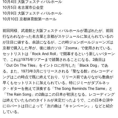
10月4日 大阪フェスティバルホール
10月5日 名古屋市公会堂
10月9日 大阪フェスティバルホール
10月10日 京都体育館第一ホール
前回同様、武道館と大阪フェスティバルホールが選ばれたが、前回
行なわれなかった名古屋と京都がスケジュールに加えられているの
が注目に値する。余談になるが、この時ジョンポールジョーンズは
京都で購入した琴が、後に彼のソロ「Zooma」で使用されている。
セットリストは「Rock And Roll」で開幕するという新しいパターン
で、これは1975年ツアーまで踏襲されることになる。2曲目は
「Out On The Tiles」をイントロに付与した「Black Dog」であ
る。また、1973年3月にリリースされる『聖なる館』のレコーディ
ングはこの時点で既に終えており、リリース前でありながら数曲が
早くもセットリストに加えられている。特にジミーがダブルネッ
ク・ギターを抱えて演奏する「The Song Reminds The Same」と
「The Rain Song」の2曲はこの日本が初演となる。レコーディング
は終えていたもののタイトルが未定だったようで、この日本公演中
にロバートは日によって「次の曲は『キャンペーン』」などと紹介
している。