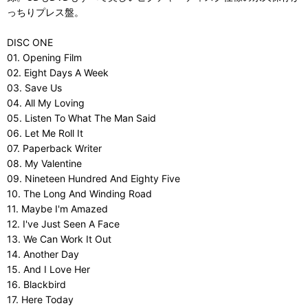
っちりプレス盤。
DISC ONE
01. Opening Film
02. Eight Days A Week
03. Save Us
04. All My Loving
05. Listen To What The Man Said
06. Let Me Roll It
07. Paperback Writer
08. My Valentine
09. Nineteen Hundred And Eighty Five
10. The Long And Winding Road
11. Maybe I'm Amazed
12. I've Just Seen A Face
13. We Can Work It Out
14. Another Day
15. And I Love Her
16. Blackbird
17. Here Today