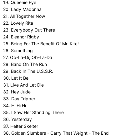
19. Queenie Eye
20. Lady Madonna
21. All Together Now
22. Lovely Rita
23. Everybody Out There
24. Eleanor Rigby
25. Being For The Benefit Of Mr. Kite!
26. Something
27. Ob-La-Di, Ob-La-Da
28. Band On The Run
29. Back In The U.S.S.R.
30. Let It Be
31. Live And Let Die
32. Hey Jude
33. Day Tripper
34. Hi Hi Hi
35. I Saw Her Standing There
36. Yesterday
37. Helter Skelter
38. Golden Slumbers - Carry That Weight - The End