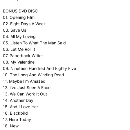
BONUS DVD DISC
01. Opening Film
02. Eight Days A Week
03. Save Us
04. All My Loving
05. Listen To What The Man Said
06. Let Me Roll It
07. Paperback Writer
08. My Valentine
09. Nineteen Hundred And Eighty Five
10. The Long And Winding Road
11. Maybe I'm Amazed
12. I've Just Seen A Face
13. We Can Work It Out
14. Another Day
15. And I Love Her
16. Blackbird
17. Here Today
18. New