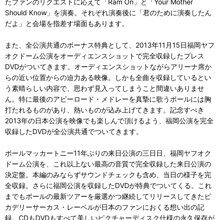
たファンのリクエストに応えて「Ram On」と「Your Mother
Should Know」を演奏。それぞれ演奏後に「君のために演奏したん
だよ」と会場を指差す場面もあります。
また、全公演共通のボーナス特典として、2013年11月15日福岡ヤフ
オクドーム公演をオーディエンスショットで完全収録したプレス
DVDがついてきます。オーディエンスショットながらアリーナ席か
らの近い位置からの迫力ある映像。しかも全曲を収録しているとい
う素晴らしい内容で、思わず見入ってしまうこと間違いありませ
ん。特に最後のアビーロード・メドレーを真摯に歌うポールには胸
打たれるものがあり、熱いものが込み上げてきます。記念すべき
2013年の日本公演を映像でも楽しんで頂けるよう、福岡公演を完全
収録したDVDが全公演共通でついてきます。
ポールマッカートニー11年ぶりの来日公演の三日日、福岡ヤフオク
ドーム公演を、これ以上ない最高の音質で完全収録した来日公演の
決定盤。本編のみならずサウンドチェックも含め、当日の様子を完
全収録。さらに福岡公演を収録したDVDが特典でついてくる。これ
までもポールの最新ツアーを厳選かつ継続してリリースしてきたピ
カデリーサーカス・レーベルが日本のファンにおくる想い出の記
録。CDもDVDもすべて美しいピクチャーディスク仕様の永久保存が