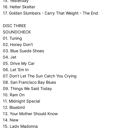
15. Yesterday
16. Helter Skelter
17. Golden Slumbers - Carry That Weight - The End
DISC THREE
SOUNDCHECK
01. Tuning
02. Honey Don't
03. Blue Suede Shoes
04. Jet
05. Drive My Car
06. Let ‘Em In
07. Don’t Let The Sun Catch You Crying
08. San Francisco Bay Blues
09. Things We Said Today
10. Ram On
11. Midnight Special
12. Bluebird
13. Your Mother Should Know
14. New
15. Lady Madonna