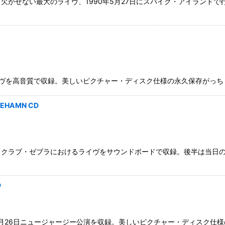
欠かせない最大のライヴ、1990年5月27日にスパイク・アイランド
音質で収録。美しいピクチャー・ディスク仕様の永久保存がっちり盤。 CLUB D
INEHAMN CD
ムン、クラブ・ゼブラにおけるライヴをサウンドボードで収録。後半は当
D
89年4月26日ニュージャージー公演を収録。美しいピクチャー・ディスク仕様の