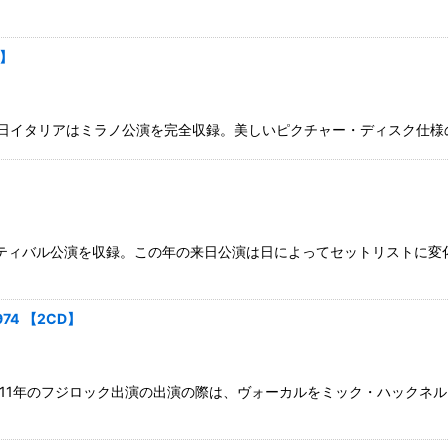
D】
月6日イタリアはミラノ公演を完全収録。美しいピクチャー・ディスク仕様の永
ェスティバル公演を収録。この年の来日公演は日によってセットリストに
1974 【2CD】
011年のフジロック出演の出演の際は、ヴォーカルをミック・ハックネ