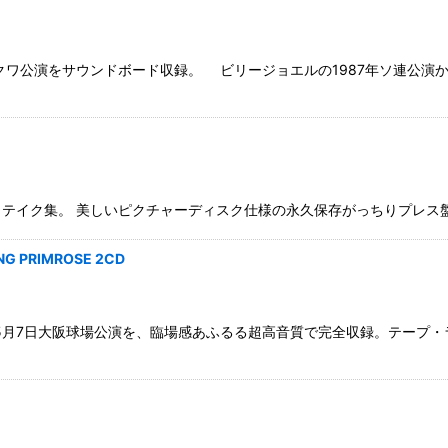
スクワ公演をサウンドボード収録。 ビリージョエルの1987年ソ連公
美しいピクチャーディスク仕様の永久保存がっちりプレス盤。 A&R Recordi
NG PRIMROSE 2CD
年5月7日大阪球場公演を、臨場感あふるる超高音質で完全収録。テープ・