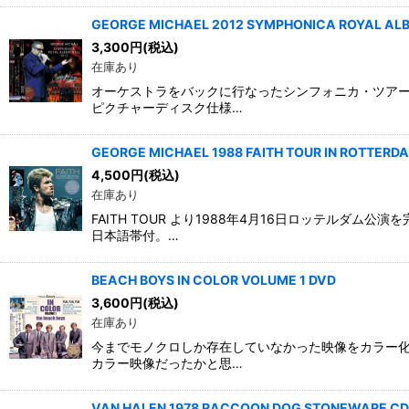
GEORGE MICHAEL 2012 SYMPHONICA ROYAL ALB
3,300
円
(税込)
在庫あり
オーケストラをバックに行なったシンフォニカ・ツアー
ピクチャーディスク仕様…
GEORGE MICHAEL 1988 FAITH TOUR IN ROTTERD
4,500
円
(税込)
在庫あり
FAITH TOUR より1988年4月16日ロッテル
日本語帯付。…
BEACH BOYS IN COLOR VOLUME 1 DVD
3,600
円
(税込)
在庫あり
今までモノクロしか存在していなかった映像をカラー化
カラー映像だったかと思…
VAN HALEN 1978 RACCOON DOG STONEWARE CD