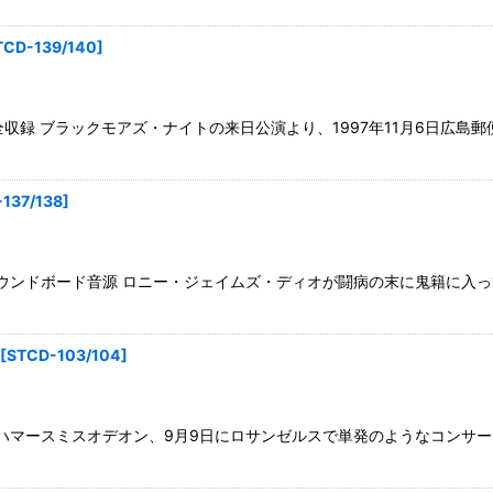
TCD-139/140
]
収録 ブラックモアズ・ナイトの来日公演より、1997年11月6日広島
137/138
]
質サウンドボード音源 ロニー・ジェイムズ・ディオが闘病の末に鬼籍に
[
STCD-103/104
]
のハマースミスオデオン、9月9日にロサンゼルスで単発のようなコンサ