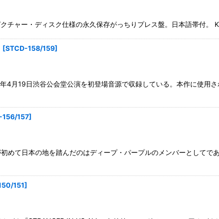
ー・ディスク仕様の永久保存がっちりプレス盤。日本語帯付。 KOSEI NENKI
】
[
STCD-158/159
]
80年4月19日渋谷公会堂公演を初登場音源で収録している。本作に使
-156/157
]
初めて日本の地を踏んだのはディープ・パープルのメンバーとしてであ
50/151
]