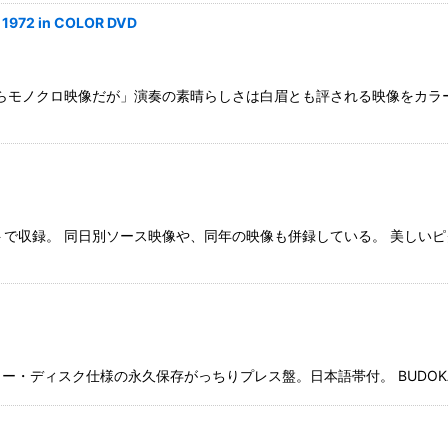
1972 in COLOR DVD
ながらモノクロ映像だが」演奏の素晴らしさは白眉とも評される映像をカ
ットで収録。 同日別ソース映像や、同年の映像も併録している。 美し
ィスク仕様の永久保存がっちりプレス盤。日本語帯付。 BUDOKAN HALL TO