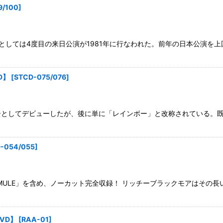
9/100
]
としては4度目の来日公演が1981年に行なわれた。前年の日本公演を
D】
[
STCD-075/076
]
ーとしてデビューしたが、後に単に「レインボー」と改称されている。
-054/055
]
 MULE」を含め、ノーカット完全収録！ リッチーブラックモアはそ
【DVD】
[
RAA-01
]