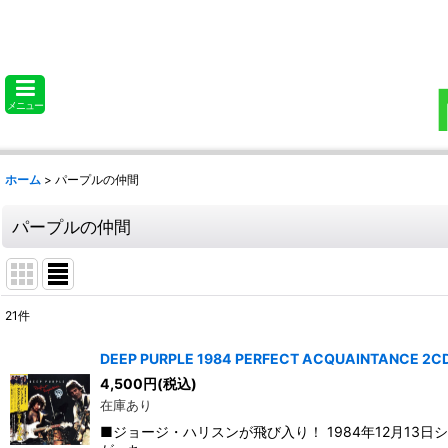
メニュー
ホーム
>
パープルの仲間
パープルの仲間
21
件
表示数
:
DEEP PURPLE 1984 PERFECT ACQUAINTANCE 2C
4,500
円
(税込)
並び順
:
在庫あり
■ジョージ・ハリスンが飛び入り！ 1984年12月13