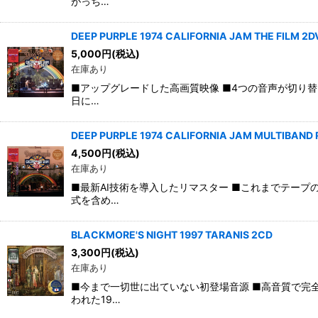
がっち…
DEEP PURPLE 1974 CALIFORNIA JAM THE FILM 2D
5,000
円
(税込)
在庫あり
■アップグレードした高画質映像 ■4つの音声が切り替
日に…
DEEP PURPLE 1974 CALIFORNIA JAM MULTIBAND
4,500
円
(税込)
在庫あり
■最新AI技術を導入したリマスター ■これまでテープ
式を含め…
BLACKMORE'S NIGHT 1997 TARANIS 2CD
3,300
円
(税込)
在庫あり
■今まで一切世に出ていない初登場音源 ■高音質で完全
われた19…