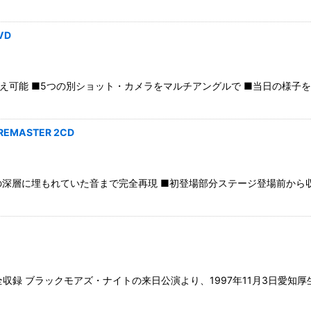
VD
え可能 ■5つの別ショット・カメラをマルチアングルで ■当日の様子を収
 REMASTER 2CD
の深層に埋もれていた音まで完全再現 ■初登場部分ステージ登場前から収
収録 ブラックモアズ・ナイトの来日公演より、1997年11月3日愛知